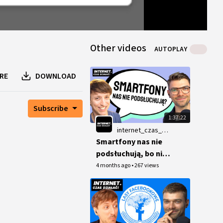
HTTP
Other videos
AUTOPLAY
RE
DOWNLOAD
Subscribe
1:37:22
internet_czas_dzialac
Smartfony nas nie
podsłuchują, bo nie
muszą!
4 months ago
•
267 views