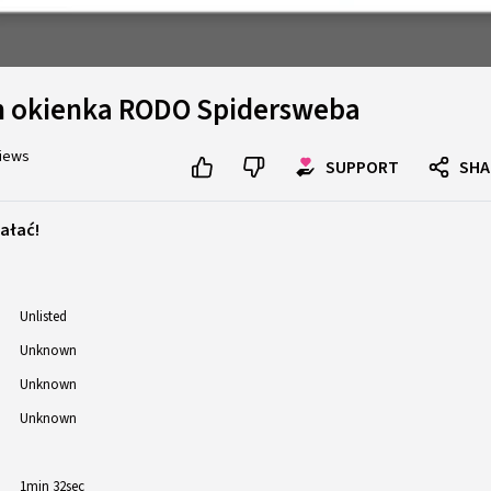
n okienka RODO Spidersweba
views
SUPPORT
SHA
iałać!
Unlisted
Unknown
Unknown
Unknown
1min 32sec