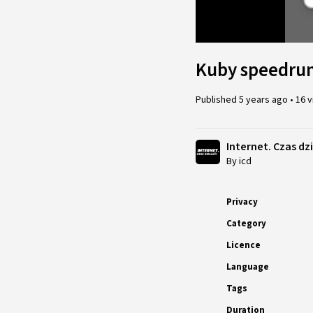
Loaded
:
18.85%
Kuby speedru
Published
5 years ago
•
16 
Internet. Czas dz
By icd
Privacy
Category
Licence
Language
Tags
Duration