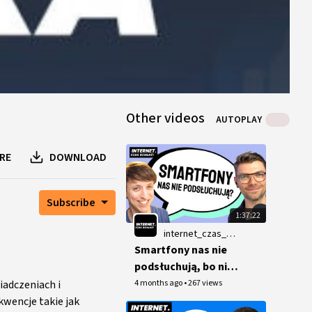
Other videos
AUTOPLAY
RE
DOWNLOAD
Subscribe
1:37:22
internet_czas_dzialac
Smartfony nas nie
podsłuchują, bo nie
muszą!
4 months ago
•
267 views
iadczeniach i
wencje takie jak